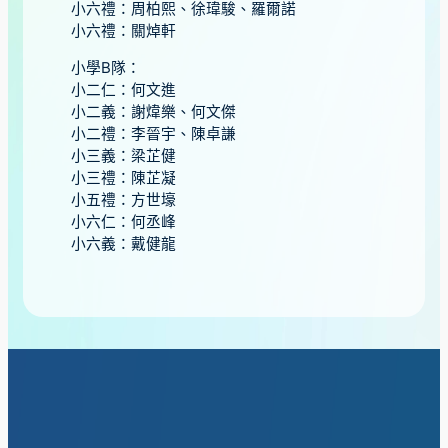
小六禮：周柏熙、徐瑋駿、羅爾諾
小六禮：關焯軒
小學B隊：
小二仁：何文進
小二義：謝煒樂、何文傑
小二禮：李晉宇、陳卓謙
小三義：梁芷健
小三禮：陳芷凝
小五禮：方世壕
小六仁：何丞峰
小六義：戴健龍