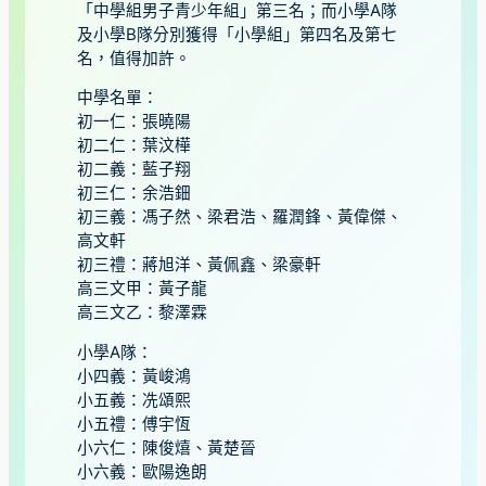
「中學組男子青少年組」第三名；而小學A隊
及小學B隊分別獲得「小學組」第四名及第七
名，值得加許。
中學名單：
初一仁：張曉陽
初二仁：葉汶樺
初二義：藍子翔
初三仁：余浩鈿
初三義：馮子然、梁君浩、羅潤鋒、黃偉傑、
高文軒
初三禮：蔣旭洋、黃佩鑫、梁豪軒
高三文甲：黃子龍
高三文乙：黎澤霖
小學A隊：
小四義：黃峻鴻
小五義：冼頌熙
小五禮：傅宇恆
小六仁：陳俊熺、黃楚晉
小六義：歐陽逸朗