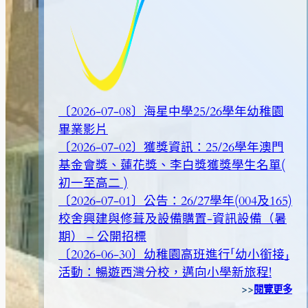
〔2026-07-08〕海星中學25/26學年幼稚園
畢業影片
〔2026-07-02〕獲獎資訊：25/26學年澳門
基金會獎、蓮花獎、李白獎獲獎學生名單(
初一至高二 )
〔2026-07-01〕公告：26/27學年(004及165)
校舍興建與修葺及設備購置-資訊設備（暑
期） – 公開招標
〔2026-06-30〕幼稚園高班進行「幼小銜接」
活動：暢遊西灣分校，邁向小學新旅程!
>>
閱覽更多