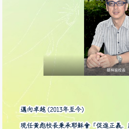
蔡梓瑜校長
邁向卓越 (2013年至今)
現任黃彪校長秉承耶穌會「促進正義，