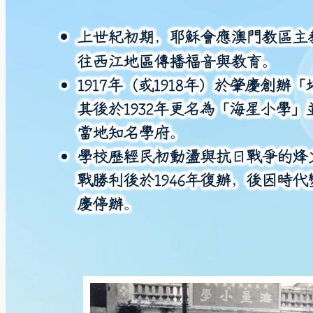
上世紀初期，耶穌會應澳門教區主
往西江地區傳播福音與教育。
1917
年（或
1918
年）於肇慶創辦「
其後於
1932
年更名為「海星小學」
當地知名學府。
學校歷經民初動盪與抗日戰爭的烽
戰勝利後於
1946
年復辦，後因時代
慶停辦。