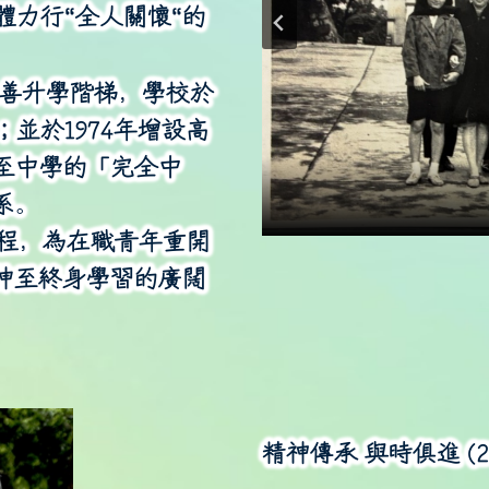
力行“全人關懷“的
善升學階梯，學校於
；並於
1974
年增設高
至中學的「完全中
系。
1970年代校長
1985年海星
1995年
1970
譚
程，為在職青年重開
伸至終身學習的廣闊
精神傳承 與時俱進 (2002