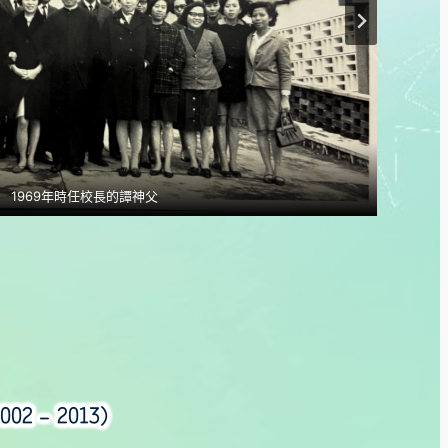
譚志清神父在高樓街舊校園內向技能比賽學生頒獎
師生在風順堂上街分校為校長譚志清神父慶祝生日
5月7日於培聖會籌辦之金禧彌撒後師生留影
年代海星中學在風順堂上街中學部的校址外觀
志清神父與一眾老師外出學習交流
1960年代海星學校初中部校舍
1975年小學部第十九屆畢業照
1969年時任校長的譚神父
海星中學23周年校慶
海星中學43週年校慶
譚志清神父
 – 2013)