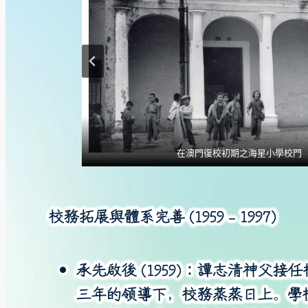
海星小學全體學生在大三巴前留影(年代不
1950年代海星小學在校園內舉行校慶
小學生在高樓街舊校園建築下玩耍
在澳門復校初期之海星小學校門
小學師生在高樓街校園內留影
本校小學生列隊並揮舞校旗
建校初期高樓街校園
戈振東神父
校務拓展與體系完善 (
1959 – 1997
)
承先啟後 (1959)
：譚志清神父接任
三年的領導下，校務蒸蒸日上。學