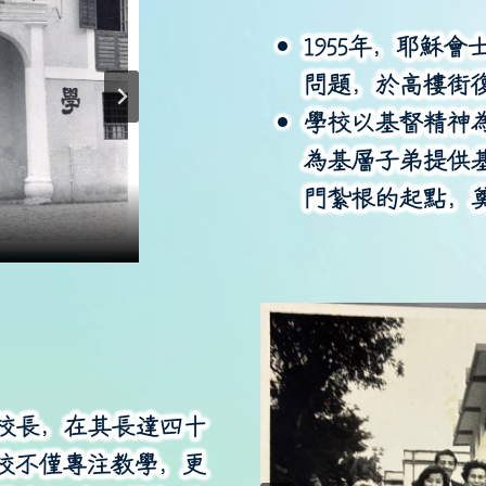
1955
年，耶穌會
問題，於高樓街
學校以基督精神
為基層子弟提供
門紮根的起點，
確定)
彌撒
校長，在其長達四十
校不僅專注教學，更