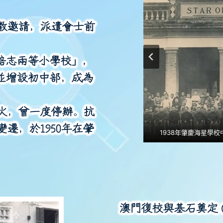
教邀請，派遣會士前
培志兩等小學校」，
並增設初中部，成為
火，曾一度停辦。抗
變遷，於
1950
年在肇
1938年肇慶海星學
澳門復校與基石奠定 (1