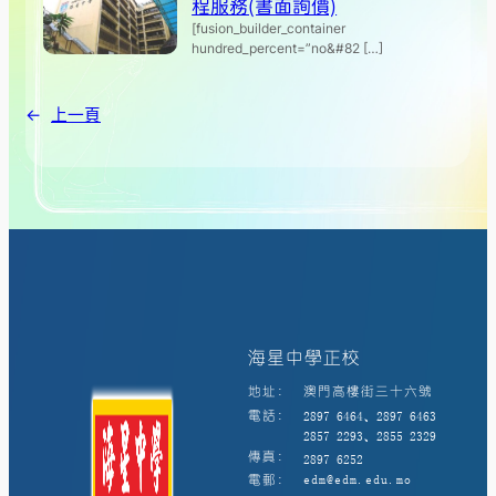
程服務(書面詢價)
[fusion_builder_container
hundred_percent=”no&#82 […]
←
上一頁
海星中學正校
地址:
澳門高樓街三十六號
電話:
2897 6464、2897 6463
2857 2293、2855 2329
傳真:
2897 6252
電郵:
edm@edm.edu.mo