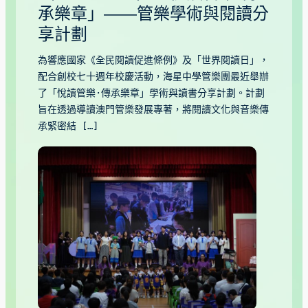
承樂章」——管樂學術與閱讀分
享計劃
為響應國家《全民閱讀促進條例》及「世界閱讀日」，
配合創校七十週年校慶活動，海星中學管樂團最近舉辦
了「悅讀管樂·傳承樂章」學術與讀書分享計劃。計劃
旨在透過導讀澳門管樂發展專著，將閱讀文化與音樂傳
承緊密結 […]