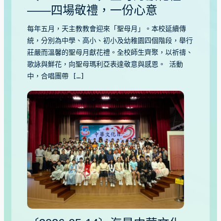
——四場敬禮，一份心意
每年五月，天主教教會迎來「聖母月」。本校延續傳
統，分別為中學、高小、初小及幼稚園四個階段，舉行
莊嚴而溫馨的聖母月獻花禮。全校師生齊聚，以祈禱、
歌詠與鮮花，向聖母瑪利亞表達敬意與感恩。 活動
中，合唱團帶 […]