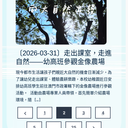
〔2026-03-31〕走出課室，走進
自然——幼高班參觀金像農場
現今都市生活讓孩子們親近大自然的機會日漸減少。為
了讓幼兒走出課室、體驗農耕樂趣，本校幼稚園近日安
排幼高班學生前往澳門市政署轄下的金像農場進行參觀
活動。 活動由農場專業人員帶領，首先簡單介紹農場
環境，隨 […]
文
Previous
1
2
3
4
章
Page
Next
5
…
25