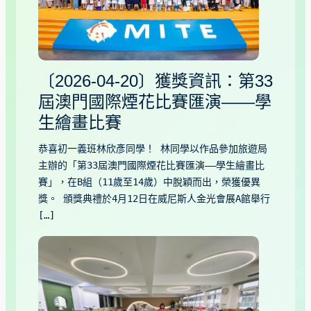
〔2026-04-20〕獲獎資訊：第33
屆澳門國際煙花比賽匯演——學
生繪畫比賽
恭喜初一義班林欣彥同學！ 林同學以作品參加旅遊局
主辦的「第33屆澳門國際煙花比賽匯演——學生繪畫比
賽」，在B組（11歲至14歲）中脫穎而出，榮獲優異
獎。 頒獎典禮於4月12日在威尼斯人金光會展A館舉行
[…]