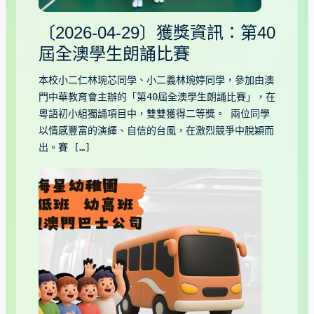
〔2026-04-29〕獲獎資訊：第40
屆全澳學生朗誦比賽
本校小二仁林琬芯同學、小二義林琬婷同學，參加由澳
門中華教育會主辦的「第40屆全澳學生朗誦比賽」，在
粵語初小組獨誦項目中，雙雙獲得二等獎。 兩位同學
以情感豐富的演繹、自信的台風，在激烈競爭中脫穎而
出。賽 […]