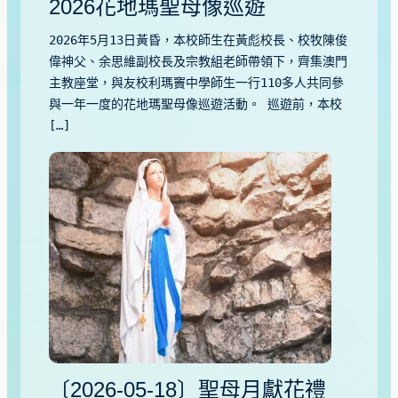
2026花地瑪聖母像巡遊
2026年5月13日黃昏，本校師生在黃彪校長、校牧陳俊
偉神父、余思維副校長及宗教組老師帶領下，齊集澳門
主教座堂，與友校利瑪竇中學師生一行110多人共同參
與一年一度的花地瑪聖母像巡遊活動。 巡遊前，本校
[…]
〔2026-05-18〕聖母月獻花禮