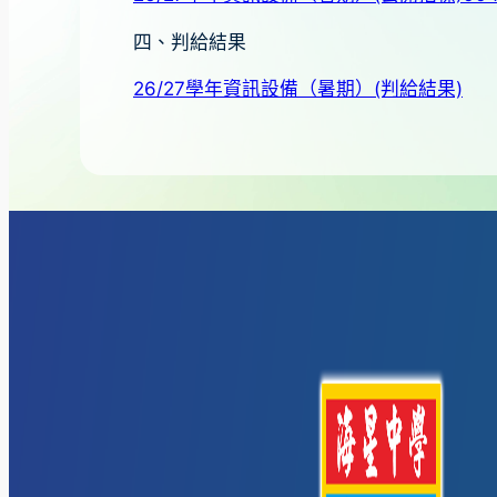
四、判給結果
26/27學年資訊設備（暑期）(判給結果)