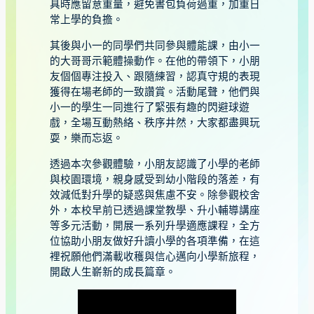
具時應留意重量，避免書包負荷過重，加重日
常上學的負擔。
其後與小一的同學們共同參與體能課，由小一
的大哥哥示範體操動作。在他的帶領下，小朋
友個個專注投入、跟隨練習，認真守規的表現
獲得在場老師的一致讚賞。活動尾聲，他們與
小一的學生一同進行了緊張有趣的閃避球遊
戲，全場互動熱絡、秩序井然，大家都盡興玩
耍，樂而忘返。
透過本次參觀體驗，小朋友認識了小學的老師
與校園環境，親身感受到幼小階段的落差，有
效減低對升學的疑惑與焦慮不安。除參觀校舍
外，本校早前已透過課堂教學、升小輔導講座
等多元活動，開展一系列升學適應課程，全方
位協助小朋友做好升讀小學的各項準備，在這
裡祝願他們滿載收穫與信心邁向小學新旅程，
開啟人生嶄新的成長篇章。