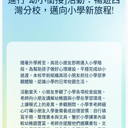
進行「幼小銜接」活動：暢遊西
灣分校，邁向小學新旅程!
隨著升學將至，高班小朋友即將邁入小學階
段。為幫助孩子做好心理建設，平穩完成幼小
過渡，本校早前組織高班小朋友前往小學部參
觀體驗，認識小學的日常校園生活。
活動當天，小朋友參觀了小學各項校舍設施，
老師向小朋友講解幼稚園與小學在學習環境、
上課模式上的差異。參觀期間，小學李老師細
心叮囑小朋友入學後需養成自理習慣：自行填
寫手冊、整理書本與文具。鑒於小學課業內容
較幼稚園豐富，老師亦提醒他們選購書包、文