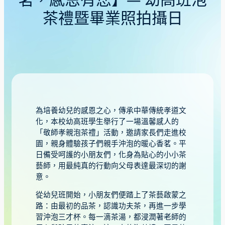
茗，感恩有您】— 幼高班泡
茶禮暨畢業照拍攝日
為培養幼兒的感恩之心，傳承中華傳統孝道文
化，本校幼高班學生舉行了一場溫馨感人的
「敬師孝親泡茶禮」活動，邀請家長們走進校
園，親身體驗孩子們親手沖泡的暖心香茗。平
日備受呵護的小朋友們，化身為貼心的小小茶
藝師，用最純真的行動向父母表達最深切的謝
意。
從幼兒班開始，小朋友們便踏上了茶藝啟蒙之
路：由最初的品茶，認識功夫茶，再進一步學
習沖泡三才杯。每一滴茶湯，都浸潤著老師的