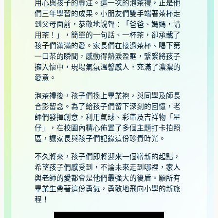
用心與孩子的專注。這一次的泡茶禮，正是他
們三年學習的成果。小朋友們雙手端著茶杯走
到父母面前，恭敬地說聲：「爸爸、媽媽，請
用茶！」，簡單的一句話、一杯茶，卻承載了
孩子們滿滿的愛。家長們在接過茶杯、喝下第
一口茶的瞬間，感動得熱淚盈眶，緊緊將孩子
擁入懷中，現場氣氛溫馨感人，充滿了濃濃的
愛意。
泡茶禮後，孩子們換上畢業袍，與同學及師長
合影留念。為了給孩子們留下深刻的回憶，老
師們發揮創意，利用氣球、彩帶及吉祥物「星
仔」，在校園內精心佈置了多個主題打卡拍照
區，讓家長與孩子們記錄這份珍貴時光。
不久將來，孩子們即將迎來一個嶄新的起點，
希望孩子們感受到，不論未來走到哪裡，家人
與老師的愛都會是他們最強大的後盾。願所有
畢業生帶著這份勇氣，勇敢地飛向小學的新旅
程！