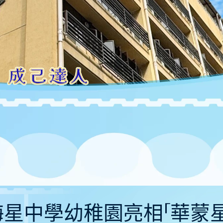
1〕海星中學幼稚園亮相「華蒙