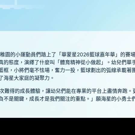
稚園的小運動員們踏上了「華蒙星2026籃球嘉年華」的賽
真的態度，演繹了什麼叫「體育精神從小做起」。幼兒們單
籃框，小將們毫不怯場，奮力一投，籃球劃出的弧線承載著
了海星大家庭的凝聚力。
次難得的成長體驗，讓幼兒們能在專業的平台上盡情奔跑。
負不是關鍵，成長才是我們關注的重點。」願海星的小勇士