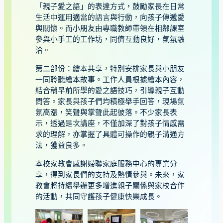
「親子愛之語」的表達方式，鼓勵家長在日常
生活中運用適當的語言與行動，向孩子傳遞愛
與關懷。而小朋友由專職教師帶領在相鄰課室
參與小手工的工作坊，同儕互動良好，氣氛融
洽。
第二部份：繪本共享，特別安排家長與小朋友
一同聆聽繪本故事。工作人員根據繪本內容，
結合稍早前所學的愛之語技巧，引導親子互動
問答。家長與孩子們均積極舉手回答，現場氣
氛高漲，笑聲與掌聲此起彼落。不少家長表
示，透過是次講座，不僅加深了對孩子情感需
求的理解，亦掌握了具體可操作的親子溝通方
法，獲益良多。
本校家教會感謝婦聯家庭服務中心的專業分
享，得到家長們的支持及熱情參與。未來，家
教會將持續舉辦更多增進親子關係與家校合作
的活動，共同守護孩子健康快樂成長。