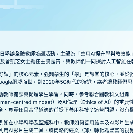
14日舉辦全體教師培訓活動，主題為「善用AI提升學與教效
女士及曾凱芝女士擔任主講嘉賓，與教師們一同探討人工智能在
好課」的核心元素，強調學生的「學」是課堂的核心，並從
oogle網域面世，到2020年5G時代的演進，講者讓教師
助教師備課與促進學生學習。同時，參考聯合國教科文組織（UN
centred mindset）及AI倫理（Ethics of Al
安全、負責任且合乎道德的前提下善用科技？這些問題，沒有
例如在小學科學及聖經科中，教師如何善用繪本及AI影片生
利用AI影片生成工具，將簡略的經文（薄）轉化為豐富的視