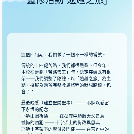
靈修活動「逾越之旅」
這個四旬期，我們做了一個不一樣的嘗試。
傳統的十四處苦路，我們都很熟悉。但今年，
本校在籌劃「苦路善工」時，決定突破既有框
架——我們調整了路線，以「逾越之旅」為主
題，擴展為涵蓋完整救恩旅程的默想路線，包
含了：
最後晚餐（建立聖體聖事） —— 耶穌以愛留
下永恆的紀念
耶穌山園祈禱 —— 在孤寂中順服天父旨意
懺悔的凶犯 —— 十字架上的悔改與恩典
耶穌十字架下的聖母及門徒 —— 在苦難中的