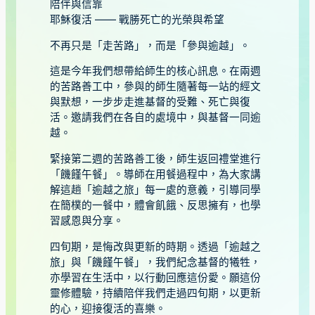
陪伴與信靠
耶穌復活 —— 戰勝死亡的光榮與希望
不再只是「走苦路」，而是「參與逾越」。
這是今年我們想帶給師生的核心訊息。在兩週
的苦路善工中，參與的師生隨著每一站的經文
與默想，一步步走進基督的受難、死亡與復
活。邀請我們在各自的處境中，與基督一同逾
越。
緊接第二週的苦路善工後，師生返回禮堂進行
「饑饉午餐」。導師在用餐過程中，為大家講
解這趟「逾越之旅」每一處的意義，引導同學
在簡樸的一餐中，體會飢餓、反思擁有，也學
習感恩與分享。
四旬期，是悔改與更新的時期。透過「逾越之
旅」與「饑饉午餐」，我們紀念基督的犧牲，
亦學習在生活中，以行動回應這份愛。願這份
靈修體驗，持續陪伴我們走過四旬期，以更新
的心，迎接復活的喜樂。