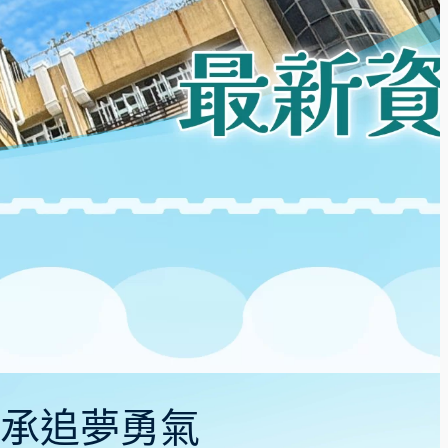
 傳承追夢勇氣