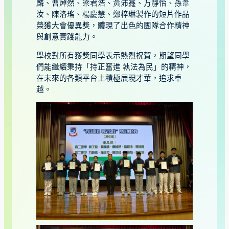
麟、曹焯然、梁君浩、黃沛鑫、万靜怡、孫葦
汝、陳洛瑤、楊慶慧、鄭梓琳製作的短片作品
榮獲大會優異獎，體現了出色的團隊合作精神
與創意實踐能力。
學校對所有獲獎同學表示熱烈祝賀，期望同學
們能繼續秉持「持正奮進 執法為民」的精神，
在未來的各類平台上積極展現才華，追求卓
越。