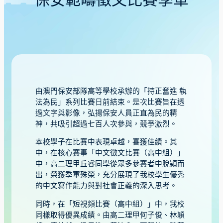
保安範疇徵文比賽季軍
由澳門保安部隊高等學校承辦的「持正奮進 執
法為民」系列比賽日前結束。是次比賽旨在透
過文字與影像，弘揚保安人員正直為民的精
神，共吸引超過七百人次參與，競爭激烈。
本校學子在比賽中表現卓越，喜獲佳績。其
中，在核心賽事「中文徵文比賽（高中組）」
中，高二理甲丘睿同學從眾多參賽者中脫穎而
出，榮獲季軍殊榮，充分展現了我校學生優秀
的中文寫作能力與對社會正義的深入思考。
同時，在「短視頻比賽（高中組）」中，我校
同樣取得優異成績。由高二理甲何子俊、林穎