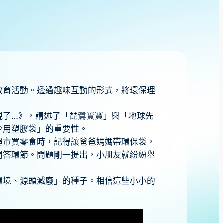
教育活動。透過趣味互動的形式，將環保理
現了…》，講述了「琵鷺寶寶」與「地球先
少用塑膠袋」的重要性。
超市買零食時，記得讓爸爸媽媽帶環保袋，
問答環節。問題剛一提出，小朋友就紛紛舉
環境、源頭減廢」的種子。相信這些小小的