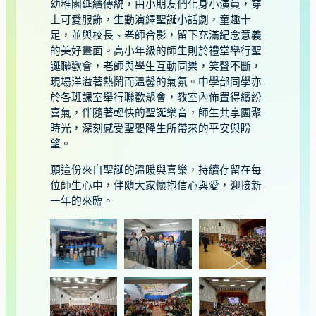
幼稚園延續傳統，由小朋友們化身小演員，穿
上可愛服飾，生動演繹聖誕小話劇，童趣十
足，並與校長、老師合影，留下充滿紀念意義
的美好畫面。高小年級的師生則於禮堂舉行聖
誕聯歡會，老師與學生互動同樂，笑聲不斷，
現場洋溢著熱鬧而溫馨的氣氛。中學部同學亦
於各班課室舉行聯歡聚會，教室內佈置得繽紛
喜氣，伴隨著輕快的聖誕樂音，師生共享團聚
時光，深刻感受聖嬰降生所帶來的平安與盼
望。
願這份來自聖誕的溫暖與喜樂，持續存留在每
位師生心中，伴隨大家懷抱信心與愛，迎接新
一年的來臨。