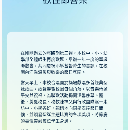
歡佳節喜樂
在剛剛過去的將臨期第三週，本校中、小、幼
學部全體師生再度歡聚，舉辦一年一度的聖誕
聯歡會，共同慶祝耶穌基督降生的喜訊，在校
園內洋溢溫暖與歡樂的節日氛圍。
當天早上，本校合唱團於操場獻唱多首經典聖
詠歌曲，歌聲響徹校園每個角落，以音樂傳遞
平安與祝福，為聯歡活動揭開溫馨序幕。隨
後，黃彪校長、校牧陳神父與行政團隊逐一走
訪中、小學各班，親切地向同學表達節日問
候，並頒發聖誕主題比賽的各項獎項，將節慶
的喜悅帶到每位學生身邊。