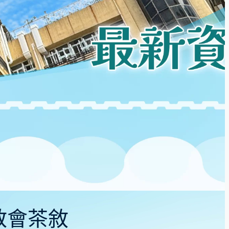
家教會茶敘