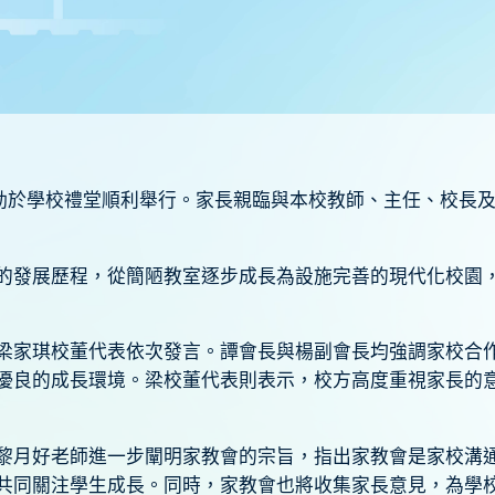
敘活動於學校禮堂順利舉行。家長親臨與本校教師、主任、校
的發展歷程，從簡陋教室逐步成長為設施完善的現代化校園
梁家琪校董代表依次發言。譚會長與楊副會長均強調家校合
優良的成長環境。梁校董代表則表示，校方高度重視家長的
黎月好老師進一步闡明家教會的宗旨，指出家教會是家校溝
共同關注學生成長。同時，家教會也將收集家長意見，為學