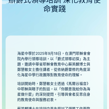
辦爵式領導培訓 深化教育使
命實踐
海星中學於2025年9月18日，在澳門耶穌會會
院內舉行領導培訓，以「爵式領導初探」為主
題，邀請中華省耶穌會教育中心蘇英麟博士與
鄭慧敏女士擔任講者，從依納爵靈修的角度深
化海星中學行政團隊對教育使命的理解。
培訓開始時，鄭慧敏女士透過《馬爾谷福音》
中耶穌與瞎子的對話，以「你願意我給你為海
星做什麼」的深刻提問，引導與會者反思自身
的教育使命與服務初衷。
蘇英麟博士在培訓中首先探討了領導工作面臨