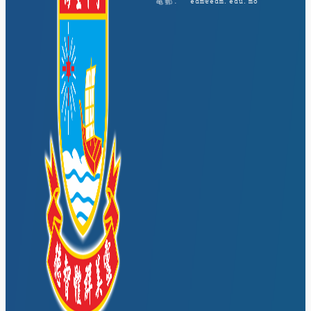
電郵:
edm@edm.edu.mo