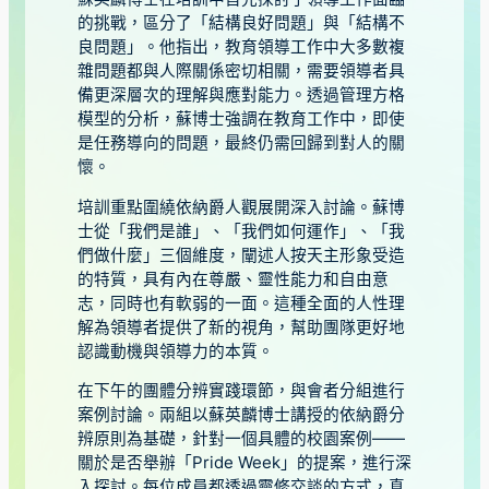
的挑戰，區分了「結構良好問題」與「結構不
良問題」。他指出，教育領導工作中大多數複
雜問題都與人際關係密切相關，需要領導者具
備更深層次的理解與應對能力。透過管理方格
模型的分析，蘇博士強調在教育工作中，即使
是任務導向的問題，最終仍需回歸到對人的關
懷。
培訓重點圍繞依納爵人觀展開深入討論。蘇博
士從「我們是誰」、「我們如何運作」、「我
們做什麼」三個維度，闡述人按天主形象受造
的特質，具有內在尊嚴、靈性能力和自由意
志，同時也有軟弱的一面。這種全面的人性理
解為領導者提供了新的視角，幫助團隊更好地
認識動機與領導力的本質。
在下午的團體分辨實踐環節，與會者分組進行
案例討論。兩組以蘇英麟博士講授的依納爵分
辨原則為基礎，針對一個具體的校園案例——
關於是否舉辦「Pride Week」的提案，進行深
入探討。每位成員都透過靈修交談的方式，真