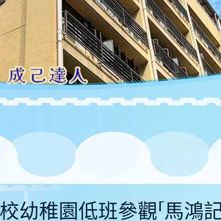
06〕本校幼稚園低班參觀「馬鴻