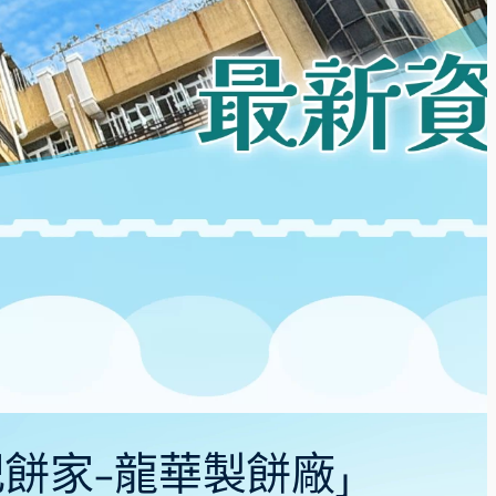
記餅家-龍華製餅廠」