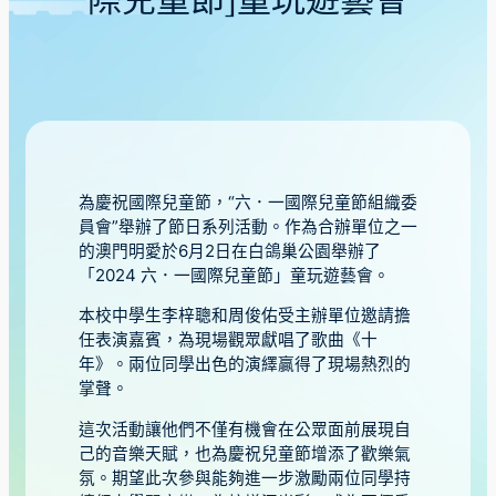
際兒童節」童玩遊藝會
為慶祝國際兒童節，“六．一國際兒童節組織委
員會”舉辦了節日系列活動。作為合辦單位之一
的澳門明愛於6月2日在白鴿巢公園舉辦了
「2024 六．一國際兒童節」童玩遊藝會。
本校中學生李梓聰和周俊佑受主辦單位邀請擔
任表演嘉賓，為現場觀眾獻唱了歌曲《十
年》。兩位同學出色的演繹贏得了現場熱烈的
掌聲。
這次活動讓他們不僅有機會在公眾面前展現自
己的音樂天賦，也為慶祝兒童節增添了歡樂氣
氛。期望此次參與能夠進一步激勵兩位同學持