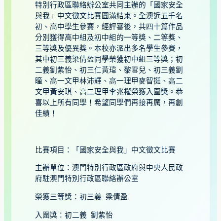
特別行政區聯絡辦公室共同主辦的「國家安全
與我」中文徵文比賽圓滿結束。全澳近五千名
初、高中學生參賽，經評審後，共四十篇作品
分別獲得高中組及初中組的一等獎、二等獎、
三等獎及優異獎。本校亦派出多名學生參賽，
其中初三義梁倩盈同學榮獲初中組三等獎；初
二義劉紫怡、初三仁黃瑋、黎雪兒、初三義劉
瞳、高一文甲林沛輝、高一理甲麥智挺、高二
文甲黃安琪、高二理甲李兆權榮獲入圍獎。恭
喜以上所有同學！希望同學們再接再厲，再創
佳績！
比賽項目：「國家安全與我」中文徵文比賽
主辦單位：澳門特別行政區政府與中央人民政
府駐澳門特別行政區聯絡辦公室
榮獲三等獎：初三義 梁倩盈
入圍獎：初二義 劉紫怡