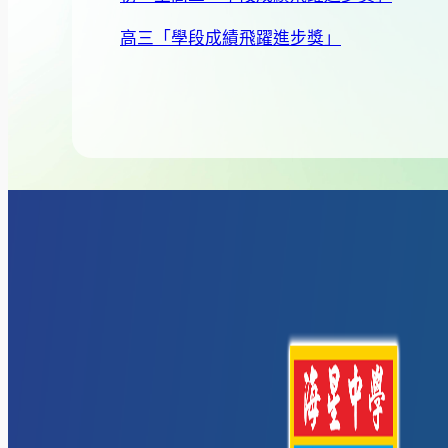
高三「學段成績飛躍進步獎」