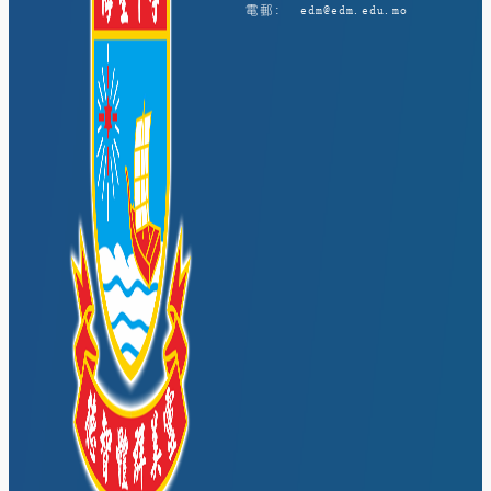
電郵:
edm@edm.edu.mo