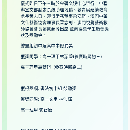
儀式昨日下午三時於金碧文娛中心舉行，中聯
辦宣文部副處長級助理刁鵬、教青局延續教育
處長黃志勇、澳博常務董事梁安琪、澳門中華
文化藝術協會理事長霍志釗、澳門視覺藝術教
師協會會長鄭慧蘭等出席·並向得獎學生頒發獎
狀及獎勵金。
繪畫組初中及高中中優異獎
獲獎同學：高一理甲林潔瑩(參賽時屬初三)
高三理甲高葦琪 (參賽時屬高二)
獲得獎項: 書法初中組 鼓勵獎
獲獎同學: 高一文甲 林沛輝
高一理甲 麥智挺