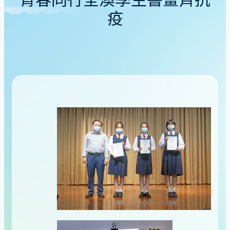
青春同行全澳學生書畫齊抗
疫