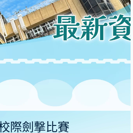
澳門校際劍撃比賽