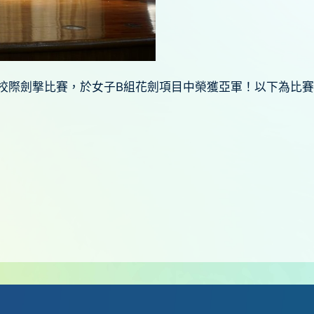
校際劍撃比賽，於女子B組花劍項目中榮獲亞軍！以下為比